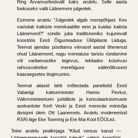
Ring Arvamusfestivalil kaks arutelu. Selle aasta
fookuseks valiti Läänemere julgeolek.
Esimene arutelu “Julgeolek algab merepõhjast. Kes
vastutab katkiste merekaablite eest ja kuidas kaitsta
Läänemerd?” sündis juba traditsiooniks kujunevalt
koostöös Eesti Õigusteaduse Üliõpilaste Liiduga.
Teemat ajendas püstitama viimasel aastal tihenenud
ohud Läänemerel, nagu merealuse taristu ründamine
või varilaevastike tegevus, tekitades küsimusi
rahvusvahelise mereõiguse säilenõtkusest
kaasaegsetes tingimustes.
Teemat aitasid lahti mõtestada panelistid
Eesti
Vabariigi kaitseminister Hanno Pevkur,
Välisministeeriumi juriidiliste ja konsulaarküsimuste
asekantsler Kerli Veski ja Eesti mereväe miinisõja
divisjoni ülem Ott Laanemets.
Arutelu modereerisid
RSRi liige Eke Tooming ja Ere Mai Kool EÕÜList.
Teine arutelu pealkirjaga “Kilud versus karud —
Läänemeremaade koostöö tulevik” valmis koostöös