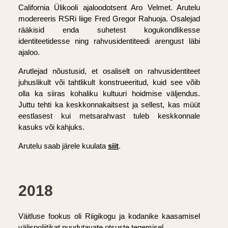
California Ülikooli ajaloodotsent Aro Velmet. Arutelu
modereeris RSRi liige Fred Gregor Rahuoja. Osalejad
rääkisid enda suhetest kogukondlikesse
identiteetidesse ning rahvusidentiteedi arengust läbi
ajaloo.
Arutlejad nõustusid, et osaliselt on rahvusidentiteet
juhuslikult või tahtlikult konstrueeritud, kuid see võib
olla ka siiras kohaliku kultuuri hoidmise väljendus.
Juttu tehti ka keskkonnakaitsest ja sellest, kas müüt
eestlasest kui metsarahvast tuleb keskkonnale
kasuks või kahjuks.
Arutelu saab järele kuulata
siit
.
2018
Väitluse fookus oli Riigikogu ja kodanike kaasamisel
välispoliitikat puudutavate otsuste tegemisel.