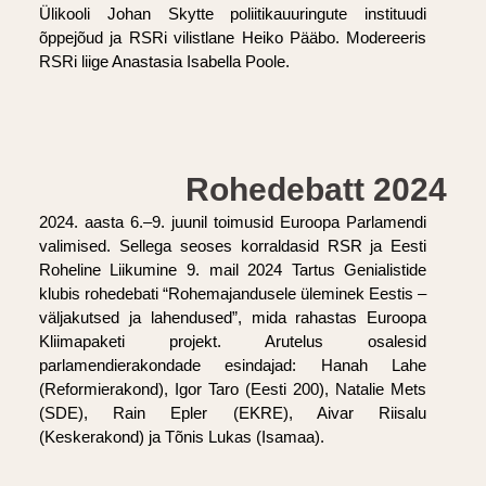
Ülikooli Johan Skytte poliitikauuringute instituudi
õppejõud ja RSRi vilistlane Heiko Pääbo. Modereeris
RSRi liige Anastasia Isabella Poole.
Rohedebatt 2024
2024. aasta 6.–9. juunil toimusid Euroopa Parlamendi
valimised. Sellega seoses korraldasid RSR ja Eesti
Roheline Liikumine 9. mail 2024 Tartus Genialistide
klubis rohedebati “Rohemajandusele üleminek Eestis –
väljakutsed ja lahendused”, mida rahastas Euroopa
Kliimapaketi projekt. Arutelus osalesid
parlamendierakondade esindajad: Hanah Lahe
(Reformierakond), Igor Taro (Eesti 200), Natalie Mets
(SDE), Rain Epler (EKRE), Aivar Riisalu
(Keskerakond) ja Tõnis Lukas (Isamaa).