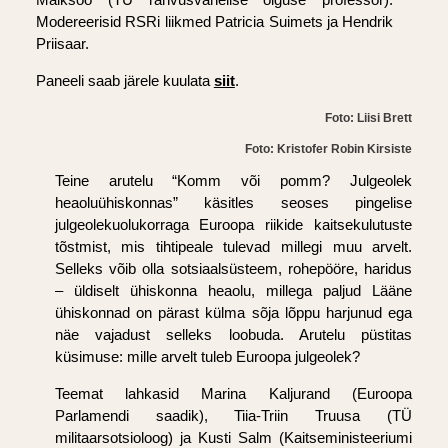
Modereerisid RSRi liikmed Patricia Suimets ja Hendrik
Priisaar.
Paneeli saab järele kuulata
siit
.
Foto: Liisi Brett
Foto: Kristofer Robin Kirsiste
Teine arutelu “Komm või pomm? Julgeolek
heaoluühiskonnas” käsitles seoses pingelise
julgeolekuolukorraga Euroopa riikide kaitsekulutuste
tõstmist, mis tihtipeale tulevad millegi muu arvelt.
Selleks võib olla sotsiaalsüsteem, rohepööre, haridus
– üldiselt ühiskonna heaolu, millega paljud Lääne
ühiskonnad on pärast külma sõja lõppu harjunud ega
näe vajadust selleks loobuda. Arutelu püstitas
küsimuse: mille arvelt tuleb Euroopa julgeolek?
Teemat lahkasid Marina Kaljurand (Euroopa
Parlamendi saadik), Tiia-Triin Truusa (TÜ
militaarsotsioloog) ja Kusti Salm (Kaitseministeeriumi