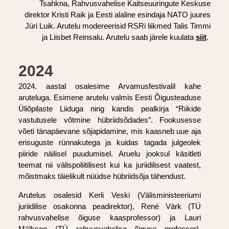
Tsahkna, Rahvusvahelise Kaitseuuringute Keskuse
direktor Kristi Raik ja Eesti alaline esindaja NATO juures
Jüri Luik. Arutelu modereerisid RSRi liikmed Talis Timmi
ja Liisbet Reinsalu.
Arutelu saab järele kuulata
siit
.
2024
2024. aastal osalesime Arvamusfestivalil kahe
aruteluga. Esimene arutelu valmis Eesti Õigusteaduse
Üliõpilaste Liiduga ning kandis pealkirja “Riikide
vastutusele võtmine hübriidsõdades”. Fookusesse
võeti tänapäevane sõjapidamine, mis kaasneb uue aja
erisuguste rünnakutega ja kuidas tagada julgeolek
piiride näilisel puudumisel. Aruelu jooksul käsitleti
teemat nii välispoliitilisest kui ka juriidilisest vaatest,
mõistmaks täielikult nüüdse hübriidsõja tähendust.
Arutelus osalesid Kerli Veski (Välisministeeriumi
juriidilise osakonna peadirektor), René Värk (TÜ
rahvusvahelise õiguse kaasprofessor) ja Lauri
Mälksoo (TÜ rahvusvahelise õiguse professor).