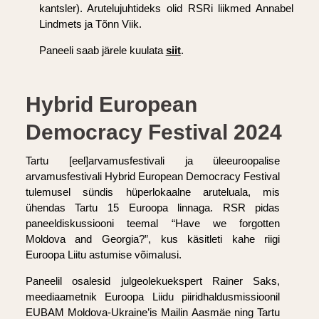
kantsler). Arutelujuhtideks olid RSRi liikmed Annabel
Lindmets ja Tõnn Viik.
Paneeli saab järele kuulata
siit
.
Hybrid European
Democracy Festival 2024
Tartu [eel]arvamusfestivali ja üleeuroopalise
arvamusfestivali Hybrid European Democracy Festival
tulemusel sündis hüperlokaalne aruteluala, mis
ühendas Tartu 15 Euroopa linnaga. RSR pidas
paneeldiskussiooni teemal “Have we forgotten
Moldova and Georgia?”, kus käsitleti kahe riigi
Euroopa Liitu astumise võimalusi.
Paneelil osalesid julgeolekuekspert Rainer Saks,
meediaametnik Euroopa Liidu piiridhaldusmissioonil
EUBAM Moldova-Ukraine’is Mailin Aasmäe ning Tartu