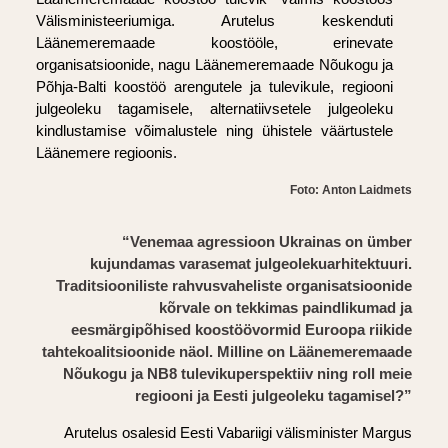
Välisministeeriumiga. Arutelus keskenduti
Läänemeremaade koostööle, erinevate
organisatsioonide, nagu Läänemeremaade Nõukogu ja
Põhja-Balti koostöö arengutele ja tulevikule, regiooni
julgeoleku tagamisele, alternatiivsetele julgeoleku
kindlustamise võimalustele ning ühistele väärtustele
Läänemere regioonis.
Foto: Anton Laidmets
“Venemaa agressioon Ukrainas on ümber
kujundamas varasemat julgeolekuarhitektuuri.
Traditsiooniliste rahvusvaheliste organisatsioonide
kõrvale on tekkimas paindlikumad ja
eesmärgipõhised koostöövormid Euroopa riikide
tahtekoalitsioonide näol. Milline on Läänemeremaade
Nõukogu ja NB8 tulevikuperspektiiv ning roll meie
regiooni ja Eesti julgeoleku tagamisel?”
Arutelus osalesid Eesti Vabariigi välisminister Margus