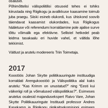
osalusel.
Põhimõttelisi välispoliitilisi otsuseid tehes ei tohiks
kiirustada ning Riigikogu ja avalikkuse kaasamine toimub
juba praegu. Siiski esineb olukordi, kus ühiskond soovib
täiendavat kaasamist olukordades, kus Riigikogus
hääletuse või referendumi korraldamine pole ajalise surve
tõttu võimalik ega efektiivne. Sellistel hetkedel peab
leidma tasakaalu eri huvide vahel, et vältida lõhe
tekkimist.
Väitlust ja arutelu modereeris Triin Toimetaja.
2017
Koostöös Johan Skytte poliitikauuringute instituudiga
korraldati Arengukoostöö ja Välispoliitika alal kaks
arutelu: “Kas Krimm on unustatud?” ning “Eesti kui
väikeriigi roll ja võimalused välispoliitikas?”. Esimeses
arutelus osalesid majandusekspert Raivo Vare, Johan
Skytte Poliitikauuringute Instituudi professor Andres
Kasekamp ja Riigikogu riigikaitsekomisjoni esimees