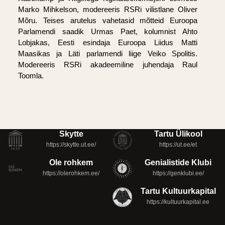
Marko Mihkelson, modereeris RSRi vilistlane Oliver
Mõru. Teises arutelus vahetasid mõtteid Euroopa
Parlamendi saadik Urmas Paet, kolumnist Ahto
Lobjakas, Eesti esindaja Euroopa Liidus Matti
Maasikas ja Läti parlamendi liige Veiko Spolitis.
Modereeris RSRi akadeemiline juhendaja Raul
Toomla.
Skytte
Tartu Ülikool
https://skytte.ut.ee/
https://ut.ee/et
Ole rohkem
Genialistide Klubi
https://olerohkem.ee/
https://genklubi.ee/
Tartu Kultuurkapital
https://kultuurkapital.ee