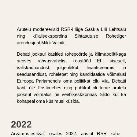
Arutelu modereerisid RSR-i liige Saskia Lilli Lehtsalu
ning külaliseksperdina Sihtasutuse Rohetiiger
arendusjuht Mikk Vainik.
Debati jooksul käsitleti rohepöörde ja kliimapoliitikaga
seoses rahvusvahelist koostööd El-i siseselt,
väliskaubandust, julgeolekut, finantseerimist ja
seadusandlust, rohelepet ning kandidaatide võimalusi
Euroopa Parlamendis oma poliitikat ellu viia. Debatti
kanti üle Postimehes ning publikul oli terve arutelu
jooksul võimalus nii veebikeskkonnas Slido kui ka
kohapeal oma küsimusi küsida.
2022
Arvamusfestivalil osales 2022. aastal RSR kahe