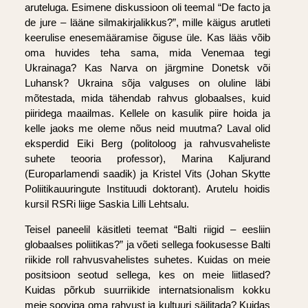
aruteluga. Esimene diskussioon oli teemal “De facto ja
de jure – lääne silmakirjalikkus?”, mille käigus arutleti
keerulise enesemääramise õiguse üle. Kas lääs võib
oma huvides teha sama, mida Venemaa tegi
Ukrainaga? Kas Narva on järgmine Donetsk või
Luhansk? Ukraina sõja valguses on oluline läbi
mõtestada, mida tähendab rahvus globaalses, kuid
piiridega maailmas. Kellele on kasulik piire hoida ja
kelle jaoks me oleme nõus neid muutma? Laval olid
eksperdid Eiki Berg (politoloog ja rahvusvaheliste
suhete teooria professor), Marina Kaljurand
(Europarlamendi saadik) ja Kristel Vits (Johan Skytte
Poliitikauuringute Instituudi doktorant). Arutelu hoidis
kursil RSRi liige Saskia Lilli Lehtsalu.
Teisel paneelil käsitleti teemat “Balti riigid – eesliin
globaalses poliitikas?” ja võeti sellega fookusesse Balti
riikide roll rahvusvahelistes suhetes. Kuidas on meie
positsioon seotud sellega, kes on meie liitlased?
Kuidas põrkub suurriikide internatsionalism kokku
meie sooviga oma rahvust ja kultuuri säilitada? Kuidas