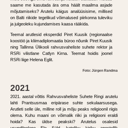
saame me kasutada ära oma häält maailma asjade
mõjutamiseks? Arutelu käigus analüüsisime, millised
on Balti riikide tegelikud võimalused piirkonna tuleviku
ja julgeoleku kujundamises kaasa rääkida.
Teemal arutlesid eksperdid Piret Kuusik (regionaalse
koostöö ja kliimadiplomaatia büroo nõunik Piret Kuusik
ning Tallinna Ülikooli rahvusvaheliste suhete rektor ja
RSRi vilistlane Catlyn Kirna. Teemat hoidis joonel
RSRi liige Helena Eglit.
Foto: Jürgen Randma
2021
2021. aastal võttis Rahvusvaheliste Suhete Ringi arutelu
lahti Prantsusmaa eripärase suhte sekulaarsusega.
Arutleti selle üle, milline roll ja mõju peaks religioonil riigis
olema. Kuhu maani on võimalik riiki ja religiooni eraldi
hoida? Kas üldse peakski? Arutelus osalesid
usundiloolane Elo Süld, katoliku kiriku apostellik