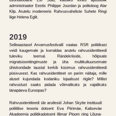
administraator Eestis Philippe Jourdan ja politoloog Alar
Kilp. Arutelu modereeris Rahvusvaheliste Suhete Ringi
liige Helena Eglit.
2019
Selleaastasel Arvamusfestivalil vaatas RSR poliitikast
veidi kaugemale ja korraldas arutelu rahvusidentiteedi
tuleviku teemal. Rändekriiside, hõlpsate
migratsioonitingimuste ja üha multikultuursemate
ühiskondade taustal kerkib küsimus rahvusidentiteedi
püsivusest. Kas rahvusidentiteet on parim näitaja, mille
alusel kujundada kodaniku lojaalsust riigile? Millist
rahvuslust saaks pidada võimalikuks ja vajalikuks
tänapäeva Euroopas?
Rahvusidentiteedi üle arutlesid Johan Skytte instituudi
poliitilise teooria dotsent Eva Piirimäe, Kaitseväe
Akadeemia poliitikadotsent Illimar Ploom ning Lõuna-