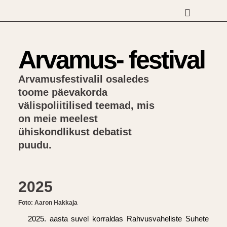
Otse
sisu
juurde
Arvamus- festival
Arvamusfestivalil osaledes
toome päevakorda
välispoliitilised teemad, mis
on meie meelest
ühiskondlikust debatist
puudu.
2025
Foto: Aaron Hakkaja
2025. aasta suvel korraldas Rahvusvaheliste Suhete