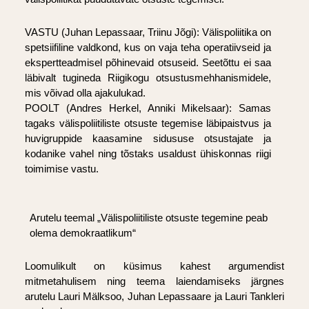
VASTU (Juhan Lepassaar, Triinu Jõgi): Välispoliitika on
spetsiifiline valdkond, kus on vaja teha operatiivseid ja
ekspertteadmisel põhinevaid otsuseid. Seetõttu ei saa
läbivalt tugineda Riigikogu otsustusmehhanismidele,
mis võivad olla ajakulukad.
POOLT (Andres Herkel, Anniki Mikelsaar): Samas
tagaks välispoliitiliste otsuste tegemise läbipaistvus ja
huvigruppide kaasamine sidususe otsustajate ja
kodanike vahel ning tõstaks usaldust ühiskonnas riigi
toimimise vastu.
Arutelu teemal „Välispoliitiliste otsuste tegemine peab
olema demokraatlikum“
Loomulikult on küsimus kahest argumendist
mitmetahulisem ning teema laiendamiseks järgnes
arutelu Lauri Mälksoo, Juhan Lepassaare ja Lauri Tankleri